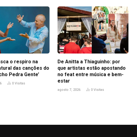
sca o respiro na
De Anitta a Thiaguinho: por
atural das canções do
que artistas estão apostando
icho Pedra Gente’
no feat entre música e bem-
estar
6
0
Visitas
agosto 7, 2026
0
Visitas