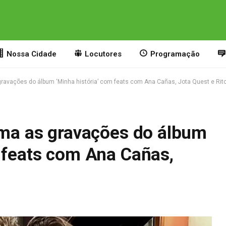
Nossa Cidade
Locutores
Programação
 gravações do álbum ‘Minha história’ com feats com Ana Cañas, Jota Quest e Rit
toma as gravações do álbum
 feats com Ana Cañas,