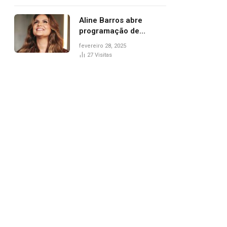
trânsito
Aline Barros abre
programação de
Carnaval na Praça dos
fevereiro 28, 2025
Girassóis nesta sexta-
27
Visitas
feira, em Palmas