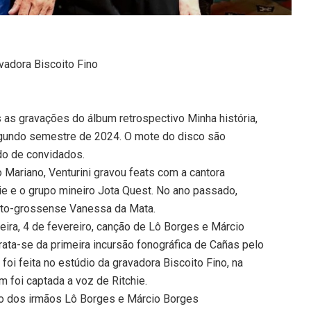
avadora Biscoito Fino
s as gravações do álbum retrospectivo Minha história,
egundo semestre de 2024. O mote do disco são
do de convidados.
o Mariano, Venturini gravou feats com a cantora
hie e o grupo mineiro Jota Quest. No ano passado,
mato-grossense Vanessa da Mata.
eira, 4 de fevereiro, canção de Lô Borges e Márcio
rata-se da primeira incursão fonográfica de Cañas pelo
foi feita no estúdio da gravadora Biscoito Fino, na
 foi captada a voz de Ritchie.
ão dos irmãos Lô Borges e Márcio Borges