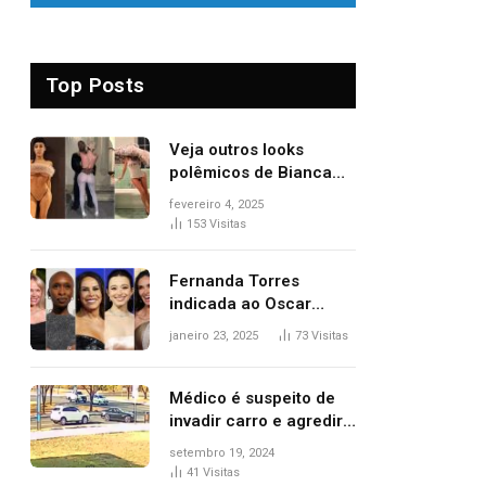
Top Posts
Veja outros looks
polêmicos de Bianca
Censori, esposa de
fevereiro 4, 2025
Kanye West que
153
Visitas
apareceu nua no
Grammy 2025
Fernanda Torres
indicada ao Oscar
2025: veja as
janeiro 23, 2025
73
Visitas
concorrentes da
brasileira a melhor atriz
Médico é suspeito de
invadir carro e agredir
delegado aposentado
setembro 19, 2024
durante confusão no
41
Visitas