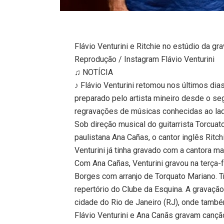
Flávio Venturini e Ritchie no estúdio da gr
Reprodução / Instagram Flávio Venturini
♫ NOTÍCIA
♪ Flávio Venturini retomou nos últimos dia
preparado pelo artista mineiro desde o s
regravações de músicas conhecidas ao la
Sob direção musical do guitarrista Torcuat
paulistana Ana Cañas, o cantor inglês Ritc
Venturini já tinha gravado com a cantora 
Com Ana Cañas, Venturini gravou na terça-f
Borges com arranjo de Torquato Mariano. T
repertório do Clube da Esquina. A gravação 
cidade do Rio de Janeiro (RJ), onde também
Flávio Venturini e Ana Canãs gravam canç