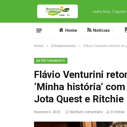
sexta-feira, 7 agosto
Home
Notícias
»
»
Home
Entretenimento
Flávio Venturini retoma as
ENTRETENIMENTO
Flávio Venturini re
‘Minha história’ com
Jota Quest e Ritchie
fevereiro 6, 2025
Nenhum comentário
0
Visitas