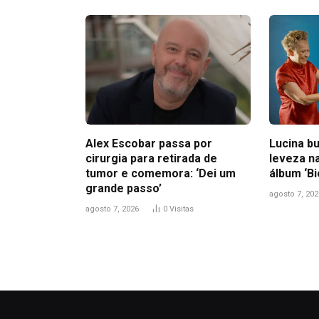
Alex Escobar passa por
Lucina bu
cirurgia para retirada de
leveza n
tumor e comemora: ‘Dei um
álbum ‘B
grande passo’
agosto 7, 202
agosto 7, 2026
0
Visitas