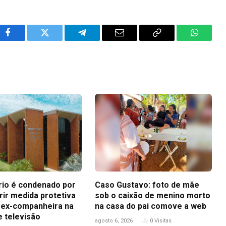
Facebook
Twitter
Telegram
Email
Copy
WhatsA
Link
io é condenado por
Caso Gustavo: foto de mãe
ir medida protetiva
sob o caixão de menino morto
 ex-companheira na
na casa do pai comove a web
e televisão
agosto 6, 2026
0
Visitas