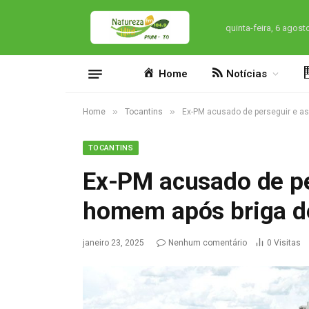
quinta-feira, 6 agost
Home
Notícias
»
»
Home
Tocantins
Ex-PM acusado de perseguir e ass
TOCANTINS
Ex-PM acusado de pe
homem após briga de 
janeiro 23, 2025
Nenhum comentário
0
Visitas