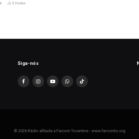
6
0
Visitas
Siga-nós
Facebook
Instagram
YouTube
WhatsApp
TikTok
© 2026 Rádio afiliada a Farcom Tocantins - www.farcomto.org