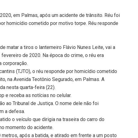
 2020, em Palmas, após um acidente de trânsito. Réu foi
or homicídio cometido por motivo torpe. Réu responde
de matar a tiros o lanterneiro Flávio Nunes Leite, vai a
e fevereiro de 2020. Na época do crime, o réu era
a corporação.
cantins (TJTO), o réu responde por homicídio cometido
sito, na Avenida Teotônio Segurado, em Palmas. A
ada nesta quarta-feira (22).
 e receba as notícias no celular.
são ao Tribunal de Justiça. O nome dele não foi
om a defesa.
ido o veículo que dirigia na traseira do carro do
, no momento do acidente.
0 metros, após a batida, e atirado em frente a um posto