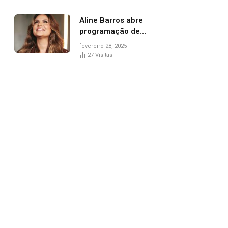
trânsito
Aline Barros abre
programação de
Carnaval na Praça dos
fevereiro 28, 2025
Girassóis nesta sexta-
27
Visitas
feira, em Palmas