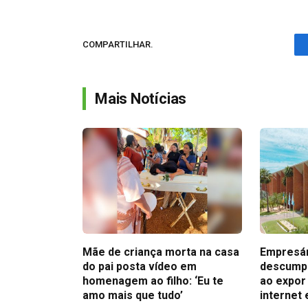
COMPARTILHAR.
Mais Notícias
Mãe de criança morta na casa
Empresár
do pai posta vídeo em
descumpr
homenagem ao filho: ‘Eu te
ao expor
amo mais que tudo’
internet 