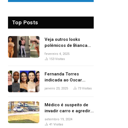
Top Posts
Veja outros looks
polêmicos de Bianca
Censori, esposa de
fevereiro 4, 2025
Kanye West que
153
Visitas
apareceu nua no
Grammy 2025
Fernanda Torres
indicada ao Oscar
2025: veja as
janeiro 23, 2025
73
Visitas
concorrentes da
brasileira a melhor atriz
Médico é suspeito de
invadir carro e agredir
delegado aposentado
setembro 19, 2024
durante confusão no
41
Visitas