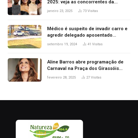
2025: veja as concorrentes da
brasileira a melhor atriz
janeiro 23, 2025
73
Visitas
Médico é suspeito de invadir carro e
agredir delegado aposentado
durante confusão no trânsito
setembro 19, 2024
41
Visitas
Aline Barros abre programação de
Carnaval na Praça dos Girassóis
nesta sexta-feira, em Palmas
fevereiro 28, 2025
27
Visitas