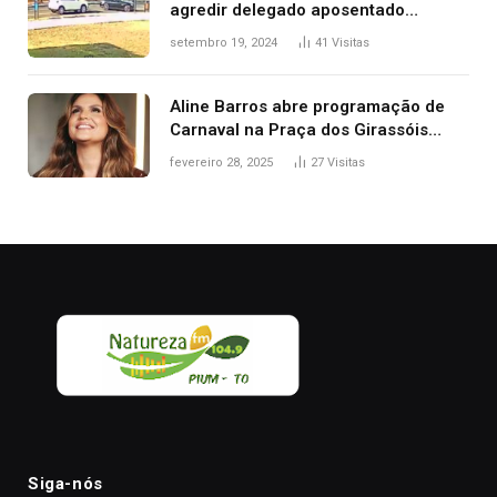
agredir delegado aposentado
durante confusão no trânsito
setembro 19, 2024
41
Visitas
Aline Barros abre programação de
Carnaval na Praça dos Girassóis
nesta sexta-feira, em Palmas
fevereiro 28, 2025
27
Visitas
Siga-nós