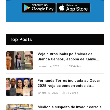
Top Posts
Veja outros looks polêmicos de
Bianca Censori, esposa de Kanye
West que apareceu nua no Grammy
fevereiro 4, 2025
153
Visitas
2025
Fernanda Torres indicada ao Oscar
2025: veja as concorrentes da
brasileira a melhor atriz
janeiro 23, 2025
73
Visitas
Médico é suspeito de invadir carro e