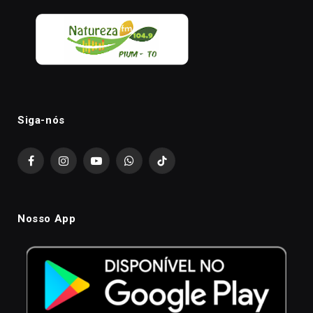
Siga-nós
Facebook
Instagram
YouTube
WhatsApp
TikTok
Nosso App