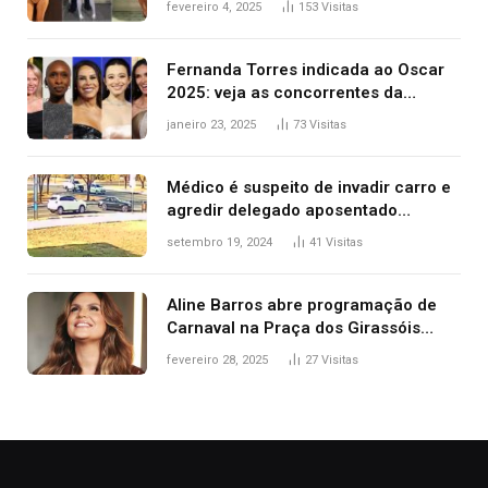
fevereiro 4, 2025
153
Visitas
2025
Fernanda Torres indicada ao Oscar
2025: veja as concorrentes da
brasileira a melhor atriz
janeiro 23, 2025
73
Visitas
Médico é suspeito de invadir carro e
agredir delegado aposentado
durante confusão no trânsito
setembro 19, 2024
41
Visitas
Aline Barros abre programação de
Carnaval na Praça dos Girassóis
nesta sexta-feira, em Palmas
fevereiro 28, 2025
27
Visitas