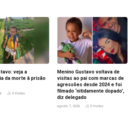
tavo: veja a
Menino Gustavo voltava de
ia da morte à prisão
visitas ao pai com marcas de
agressões desde 2024 e foi
filmado ‘nitidamente dopado’,
6
0
Visitas
diz delegado
agosto 7, 2026
0
Visitas