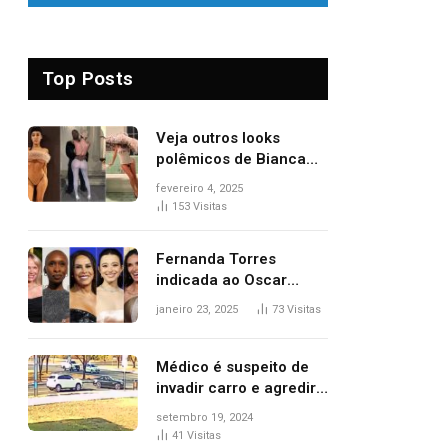
Top Posts
Veja outros looks
polêmicos de Bianca
Censori, esposa de
fevereiro 4, 2025
Kanye West que
153
Visitas
apareceu nua no
Grammy 2025
Fernanda Torres
indicada ao Oscar
2025: veja as
janeiro 23, 2025
73
Visitas
concorrentes da
brasileira a melhor atriz
Médico é suspeito de
invadir carro e agredir
delegado aposentado
setembro 19, 2024
durante confusão no
41
Visitas