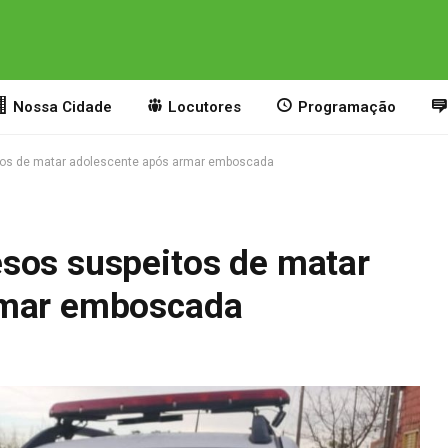
Nossa Cidade
Locutores
Programação
tos de matar adolescente após armar emboscada
sos suspeitos de matar
rmar emboscada