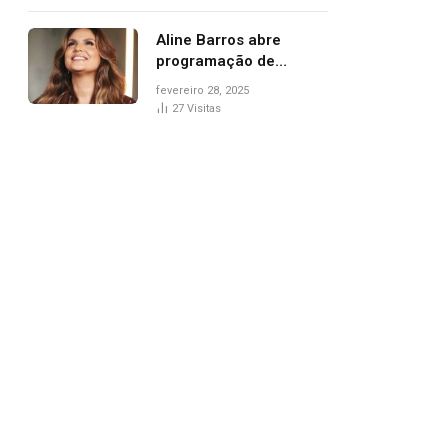
trânsito
Aline Barros abre
programação de
Carnaval na Praça dos
fevereiro 28, 2025
Girassóis nesta sexta-
27
Visitas
feira, em Palmas