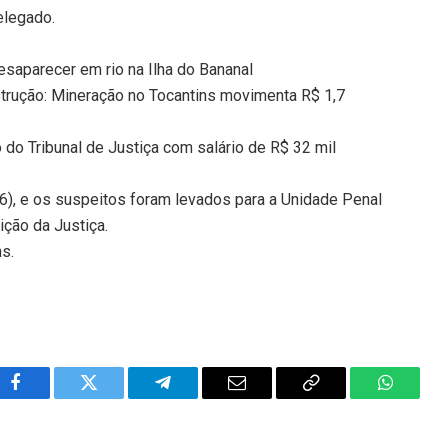
delegado.
esaparecer em rio na Ilha do Bananal
strução: Mineração no Tocantins movimenta R$ 1,7
o do Tribunal de Justiça com salário de R$ 32 mil
), e os suspeitos foram levados para a Unidade Penal
ção da Justiça.
ns.
Facebook
Twitter
Telegram
Email
Copy
WhatsA
Link