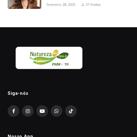
nesta sexta-feira, em Palmas
fevereiro 28, 2025
27
Visitas
Siga-nós
Facebook
Instagram
YouTube
WhatsApp
TikTok
Nosso App