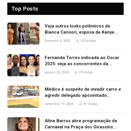
Top Posts
Veja outros looks polêmicos de
Bianca Censori, esposa de Kanye
West que apareceu nua no Grammy
fevereiro 4, 2025
153
Visitas
2025
Fernanda Torres indicada ao Oscar
2025: veja as concorrentes da
brasileira a melhor atriz
janeiro 23, 2025
73
Visitas
Médico é suspeito de invadir carro e
agredir delegado aposentado
durante confusão no trânsito
setembro 19, 2024
41
Visitas
Aline Barros abre programação de
Carnaval na Praça dos Girassóis