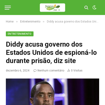
»
»
Home
Entretenimento
Diddy acusa governo dos Estados Unidos de espioná-lo durante prisão, diz site
ENTRETENIMENTO
Diddy acusa governo dos
Estados Unidos de espioná-lo
durante prisão, diz site
dezembro 6, 2024
Nenhum comentário
0
Visitas