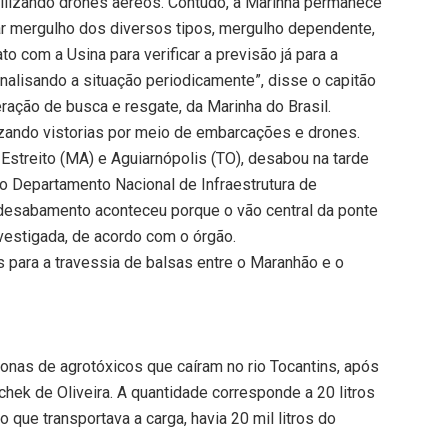
tilizando drones aéreos. Contudo, a Marinha permanece
ar mergulho dos diversos tipos, mergulho dependente,
 com a Usina para verificar a previsão já para a
alisando a situação periodicamente”, disse o capitão
ração de busca e resgate, da Marinha do Brasil.
izando vistorias por meio de embarcações e drones.
Estreito (MA) e Aguiarnópolis (TO), desabou na tarde
 Departamento Nacional de Infraestrutura de
 desabamento aconteceu porque o vão central da ponte
nvestigada, de acordo com o órgão.
 para a travessia de balsas entre o Maranhão e o
bonas de agrotóxicos que caíram no rio Tocantins, após
ek de Oliveira. A quantidade corresponde a 20 litros
o que transportava a carga, havia 20 mil litros do