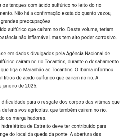
 os tanques com ácido sulfúrico no leito do rio
ento. Não há a confirmação exata do quanto vazou,
 grandes preocupações.
ido sulfúrico que caíram no rio. Deste volume, teriam
ubstância não inflamável, mas tem alto poder corrosivo,
ase em dados divulgados pela Agência Nacional de
lfúrico caíram no rio Tocantins, durante o desabamento
, que liga o Maranhão ao Tocantins. O Ibama informou
 litros de ácido sulfúrico que caíram no rio. A
e janeiro de 2025.
 dificuldade para o resgate dos corpos das vítimas que
 defensivos agrícolas, que também caíram no rio,
do os mergulhadores.
hidrelétrica de Estreito deve ter contribuído para
onge do local da queda da ponte. A abertura das