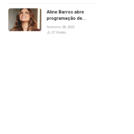
trânsito
Aline Barros abre
programação de
Carnaval na Praça dos
fevereiro 28, 2025
Girassóis nesta sexta-
27
Visitas
feira, em Palmas