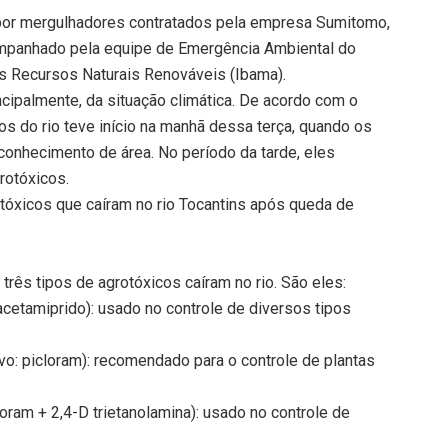
 por mergulhadores contratados pela empresa Sumitomo,
companhado pela equipe de Emergência Ambiental do
os Recursos Naturais Renováveis (Ibama).
ncipalmente, da situação climática. De acordo com o
cos do rio teve início na manhã dessa terça, quando os
onhecimento de área. No período da tarde, eles
rotóxicos.
otóxicos que caíram no rio Tocantins após queda de
ês tipos de agrotóxicos caíram no rio. São eles:
 acetamiprido): usado no controle de diversos tipos
vo: picloram): recomendado para o controle de plantas
cloram + 2,4-D trietanolamina): usado no controle de