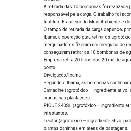
A retirada das 10 bombonas foi realizada
responsável pela carga. O trabalho foi a
Instituto Brasileiro do Meio Ambiente e d
O tempo de retirada da carga depende, pri
Ibama, a operação para retirar os agrotóxi
mergulhadores fizeram um mergulho de rec
conseguiram retirar as 10 bombonas de ag
Empresa retira 20 litros dos 20 mil de agr
ponte
Divulgação/Ibama
Segundo o Ibama, as bombonas continham tr
Carnadine (agrotóxico – ingrediente ativo:
pragas nas plantações;
PIQUE 240SL (agrotóxico – ingrediente ati
infestantes;
Tractor (agrotóxico – ingrediente ativo: pi
plantas daninhas em áreas de pastagens.