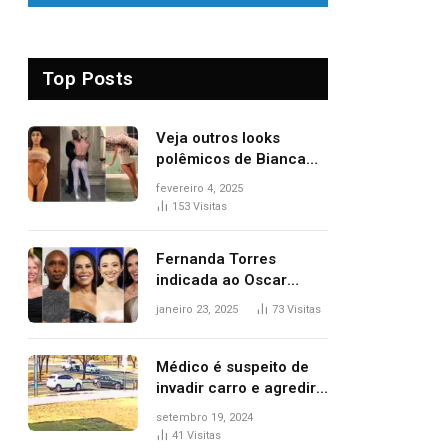
Top Posts
Veja outros looks
polêmicos de Bianca
Censori, esposa de
fevereiro 4, 2025
Kanye West que
153
Visitas
apareceu nua no
Grammy 2025
Fernanda Torres
indicada ao Oscar
2025: veja as
janeiro 23, 2025
73
Visitas
concorrentes da
brasileira a melhor atriz
Médico é suspeito de
invadir carro e agredir
delegado aposentado
setembro 19, 2024
durante confusão no
41
Visitas