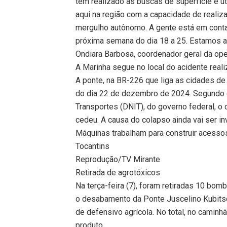
tem realizado as buscas de superfície e u
aqui na região com a capacidade de realiz
mergulho autônomo. A gente está em contato
próxima semana do dia 18 a 25. Estamos an
Ondiara Barbosa, coordenador geral da ope
A Marinha segue no local do acidente real
A ponte, na BR-226 que liga as cidades de 
do dia 22 de dezembro de 2024. Segundo o
Transportes (DNIT), do governo federal, o
cedeu. A causa do colapso ainda vai ser i
Máquinas trabalham para construir acessos
Tocantins
Reprodução/TV Mirante
Retirada de agrotóxicos
Na terça-feira (7), foram retiradas 10 bom
o desabamento da Ponte Juscelino Kubitsch
de defensivo agrícola. No total, no caminhã
produto.