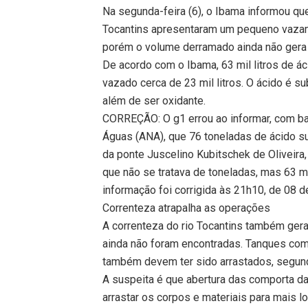
Na segunda-feira (6), o Ibama informou que
Tocantins apresentaram um pequeno vazam
porém o volume derramado ainda não gera
De acordo com o Ibama, 63 mil litros de ác
vazado cerca de 23 mil litros. O ácido é s
além de ser oxidante.
CORREÇÃO: O g1 errou ao informar, com b
Águas (ANA), que 76 toneladas de ácido su
da ponte Juscelino Kubitschek de Oliveira
que não se tratava de toneladas, mas 63 mil
informação foi corrigida às 21h10, de 08 d
Correnteza atrapalha as operações
A correnteza do rio Tocantins também gera
ainda não foram encontradas. Tanques com
também devem ter sido arrastados, segun
A suspeita é que abertura das comporta da 
arrastar os corpos e materiais para mais l