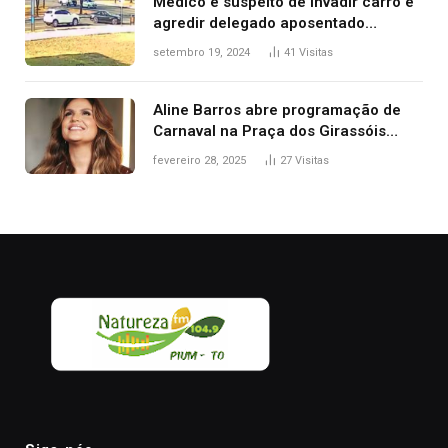
Médico é suspeito de invadir carro e
agredir delegado aposentado
durante confusão no trânsito
setembro 19, 2024
41
Visitas
Aline Barros abre programação de
Carnaval na Praça dos Girassóis
nesta sexta-feira, em Palmas
fevereiro 28, 2025
27
Visitas