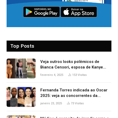
Top Posts
Veja outros looks polêmicos de
Bianca Censori, esposa de Kanye
West que apareceu nua no Grammy
fevereiro 4, 2025
153
Visitas
2025
Fernanda Torres indicada ao Oscar
2025: veja as concorrentes da
brasileira a melhor atriz
janeiro 23, 2025
73
Visitas