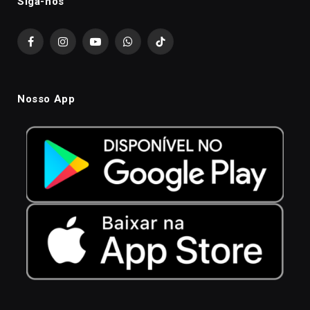
Siga-nós
Facebook
Instagram
YouTube
WhatsApp
TikTok
Nosso App