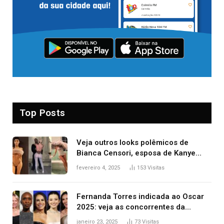
Top Posts
Veja outros looks polêmicos de
Bianca Censori, esposa de Kanye
West que apareceu nua no Grammy
fevereiro 4, 2025
153
Visitas
2025
Fernanda Torres indicada ao Oscar
2025: veja as concorrentes da
brasileira a melhor atriz
janeiro 23, 2025
73
Visitas