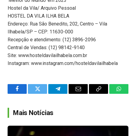
‘Melhor do Mundo’ em 2023
Hostel da Vila/ Arquivo Pessoal
HOSTEL DA VILA ILHA BELA
Endereço: Rua São Benedito, 202, Centro – Vila
Ilhabela/SP – CEP: 11630-000
Recepção e atendimento: (12) 3896-2096
Central de Vendas: (12) 98142-9140
Site: www.hosteldavilailhabela.com.br
Instagram: www.instagram.com/hosteldavilailhabela
Facebook
Twitter
Telegram
Email
Copy
WhatsA
Link
Mais Notícias