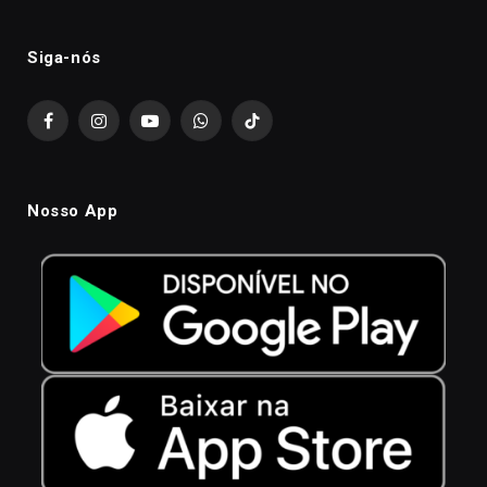
Siga-nós
Facebook
Instagram
YouTube
WhatsApp
TikTok
Nosso App