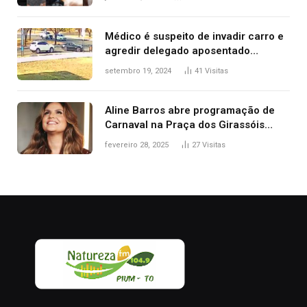
Médico é suspeito de invadir carro e
agredir delegado aposentado
durante confusão no trânsito
setembro 19, 2024
41
Visitas
Aline Barros abre programação de
Carnaval na Praça dos Girassóis
nesta sexta-feira, em Palmas
fevereiro 28, 2025
27
Visitas