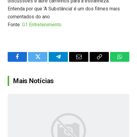
discussões e abre caminhos para a estranheza.
Entenda por que ‘A Substância’ é um dos filmes mais
comentados do ano
Fonte:
G1 Entretenimento
Facebook
Twitter
Telegram
Email
Copy
WhatsA
Link
Mais Notícias