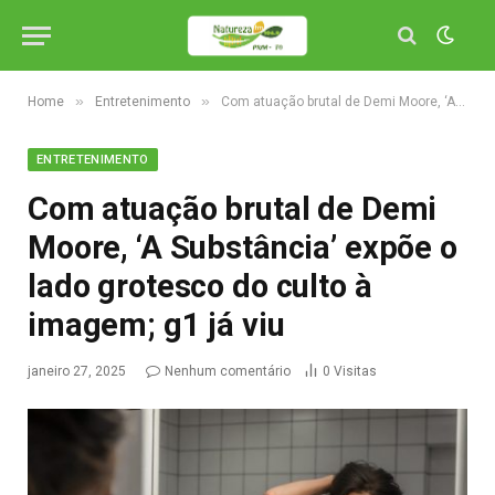
»
»
Home
Entretenimento
Com atuação brutal de Demi Moore, ‘A Substância’ expõe o lado grotesco do culto à imagem; g1 já viu
ENTRETENIMENTO
Com atuação brutal de Demi
Moore, ‘A Substância’ expõe o
lado grotesco do culto à
imagem; g1 já viu
janeiro 27, 2025
Nenhum comentário
0
Visitas