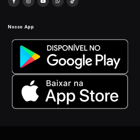
Facebook
Instagram
YouTube
WhatsApp
TikTok
Nosso App