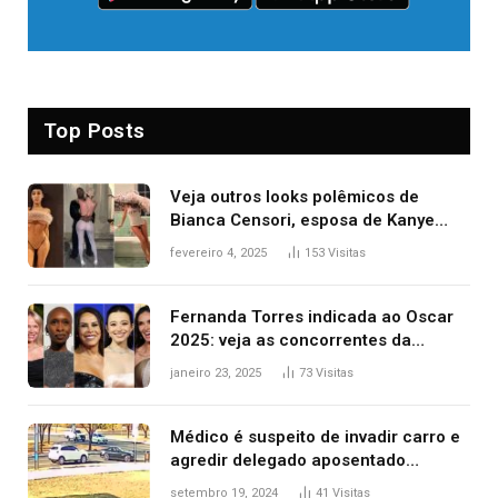
Top Posts
Veja outros looks polêmicos de
Bianca Censori, esposa de Kanye
West que apareceu nua no Grammy
fevereiro 4, 2025
153
Visitas
2025
Fernanda Torres indicada ao Oscar
2025: veja as concorrentes da
brasileira a melhor atriz
janeiro 23, 2025
73
Visitas
Médico é suspeito de invadir carro e
agredir delegado aposentado
durante confusão no trânsito
setembro 19, 2024
41
Visitas