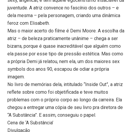
sexy, angelical, e tem aquele egocentrismo insaciável da
juventude. A atriz convence no fascínio dos outros – e
dela mesma – pela personagem, criando uma dinâmica
feroz com Elisabeth.
Mas o maior acerto do filme é Demi Moore. A escolha da
atriz – de beleza praticamente unânime – chega a ser
bizarra, porque é quase inacreditável que alguém como
ela passe por esse tipo de pressão estética. Mas como
a própria Demi já relatou, nem ela, um dos maiores sex
symbols dos anos 90, escapou de odiar a própria
imagem.
No livro de memórias dela, intitulado “Inside Out”, a atriz
reflete sobre como foi objetificada e teve muitos
problemas com o próprio corpo ao longo da carreira. Ela
chegou a entregar uma cópia de seu livro pra diretora de
“A Substância”. E assim, conseguiu o papel.
Cena de ‘A Substância’
Divulgação