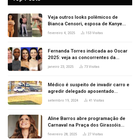
Veja outros looks polêmicos de
Bianca Censori, esposa de Kanye
West que apareceu nua no Grammy
fevereiro 4, 2025
153
Visitas
2025
Fernanda Torres indicada ao Oscar
2025: veja as concorrentes da
brasileira a melhor atriz
janeiro 23, 2025
73
Visitas
Médico é suspeito de invadir carro e
agredir delegado aposentado
durante confusão no trânsito
setembro 19, 2024
41
Visitas
Aline Barros abre programação de
Carnaval na Praça dos Girassóis
nesta sexta-feira, em Palmas
fevereiro 28, 2025
27
Visitas