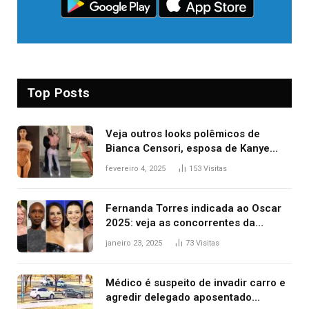
Top Posts
Veja outros looks polêmicos de
Bianca Censori, esposa de Kanye
West que apareceu nua no Grammy
fevereiro 4, 2025
153
Visitas
2025
Fernanda Torres indicada ao Oscar
2025: veja as concorrentes da
brasileira a melhor atriz
janeiro 23, 2025
73
Visitas
Médico é suspeito de invadir carro e
agredir delegado aposentado