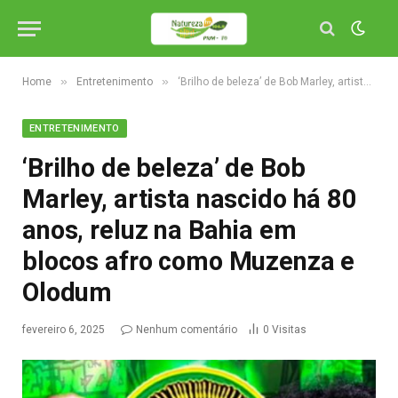
»
»
Home
Entretenimento
‘Brilho de beleza’ de Bob Marley, artista nascido há 80 anos, reluz na Bahia em blocos afro como Muzenza e Olodum
ENTRETENIMENTO
‘Brilho de beleza’ de Bob
Marley, artista nascido há 80
anos, reluz na Bahia em
blocos afro como Muzenza e
Olodum
fevereiro 6, 2025
Nenhum comentário
0
Visitas