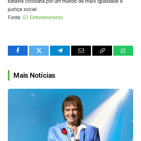
batalha cotidiana por um mundo de mais igualdade e
justiça social.
Fonte:
G1 Entretenimento
Facebook
Twitter
Telegram
Email
Copy
WhatsA
Link
Mais Notícias