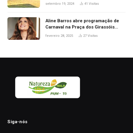
durante confusão no trânsito
setembro 19, 2024
41
Visitas
Aline Barros abre programação de
Carnaval na Praça dos Girassóis
nesta sexta-feira, em Palmas
fevereiro 28, 2025
27
Visitas
Siga-nós