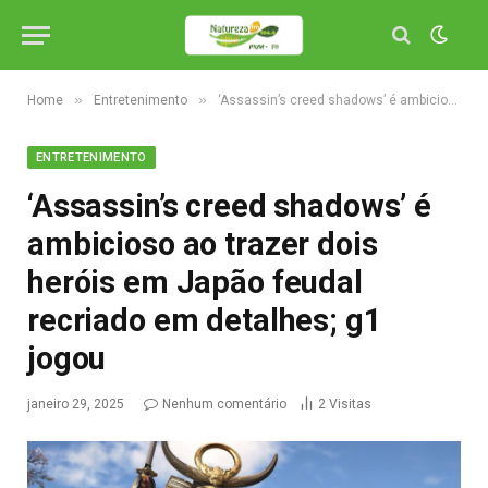
»
»
Home
Entretenimento
‘Assassin’s creed shadows’ é ambicioso ao trazer dois heróis em Japão feudal recriado em detalhes; g1 jogou
ENTRETENIMENTO
‘Assassin’s creed shadows’ é
ambicioso ao trazer dois
heróis em Japão feudal
recriado em detalhes; g1
jogou
janeiro 29, 2025
Nenhum comentário
2
Visitas