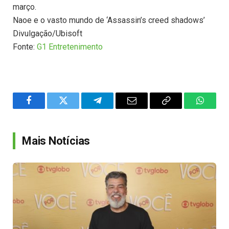
março.
Naoe e o vasto mundo de ‘Assassin’s creed shadows’
Divulgação/Ubisoft
Fonte:
G1 Entretenimento
Facebook
Twitter
Telegram
Email
Copy
WhatsA
Link
Mais Notícias