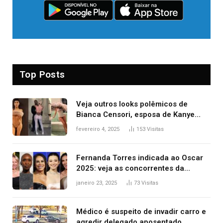
Top Posts
Veja outros looks polêmicos de
Bianca Censori, esposa de Kanye
West que apareceu nua no Grammy
fevereiro 4, 2025
153
Visitas
2025
Fernanda Torres indicada ao Oscar
2025: veja as concorrentes da
brasileira a melhor atriz
janeiro 23, 2025
73
Visitas
Médico é suspeito de invadir carro e
agredir delegado aposentado