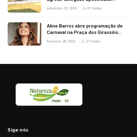
durante confusão no trânsito
setembro 19, 2024
41
Visitas
Aline Barros abre programação de
Carnaval na Praça dos Girassóis
nesta sexta-feira, em Palmas
fevereiro 28, 2025
27
Visitas
Siga-nós