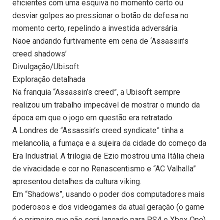
eficientes com uma esquiva no momento certo ou
desviar golpes ao pressionar o botão de defesa no
momento certo, repelindo a investida adversária.
Naoe andando furtivamente em cena de ‘Assassin’s
creed shadows’
Divulgação/Ubisoft
Exploração detalhada
Na franquia “Assassin’s creed”, a Ubisoft sempre
realizou um trabalho impecável de mostrar o mundo da
época em que o jogo em questão era retratado.
A Londres de “Assassin’s creed syndicate” tinha a
melancolia, a fumaça e a sujeira da cidade do começo da
Era Industrial. A trilogia de Ezio mostrou uma Itália cheia
de vivacidade e cor no Renascentismo e “AC Valhalla”
apresentou detalhes da cultura viking.
Em “Shadows”, usando o poder dos computadores mais
poderosos e dos videogames da atual geração (o game
é o primeiro que não será lançado para PS4 e Xbox One),