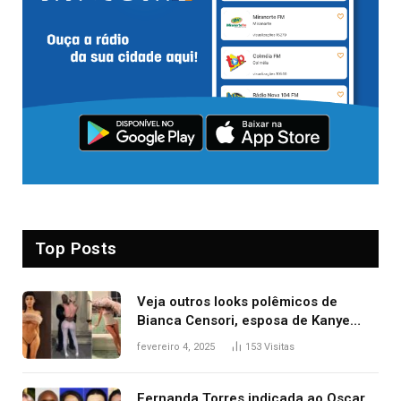
Top Posts
Veja outros looks polêmicos de
Bianca Censori, esposa de Kanye
West que apareceu nua no Grammy
fevereiro 4, 2025
153
Visitas
2025
Fernanda Torres indicada ao Oscar