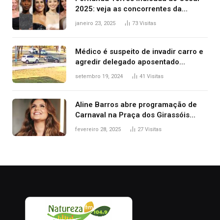
2025: veja as concorrentes da
brasileira a melhor atriz
janeiro 23, 2025
73
Visitas
Médico é suspeito de invadir carro e
agredir delegado aposentado
durante confusão no trânsito
setembro 19, 2024
41
Visitas
Aline Barros abre programação de
Carnaval na Praça dos Girassóis
nesta sexta-feira, em Palmas
fevereiro 28, 2025
27
Visitas