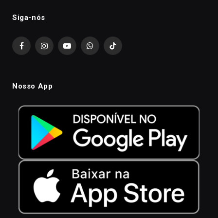
Siga-nós
Facebook
Instagram
YouTube
WhatsApp
TikTok
Nosso App