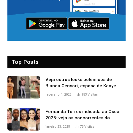
Top Posts
Veja outros looks polêmicos de
Bianca Censori, esposa de Kanye
West que apareceu nua no Grammy
fevereiro 4, 2025
153
Visitas
2025
Fernanda Torres indicada ao Oscar
2025: veja as concorrentes da
brasileira a melhor atriz
janeiro 23, 2025
73
Visitas