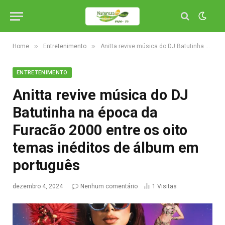
»
»
Home
Entretenimento
Anitta revive música do DJ Batutinha na época da Furacão 2000 entre os oito temas inéditos de álbum em português
ENTRETENIMENTO
Anitta revive música do DJ
Batutinha na época da
Furacão 2000 entre os oito
temas inéditos de álbum em
português
dezembro 4, 2024
Nenhum comentário
1
Visitas