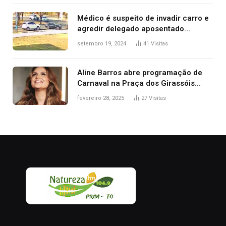
Médico é suspeito de invadir carro e
agredir delegado aposentado
durante confusão no trânsito
setembro 19, 2024
41
Visitas
Aline Barros abre programação de
Carnaval na Praça dos Girassóis
nesta sexta-feira, em Palmas
fevereiro 28, 2025
27
Visitas