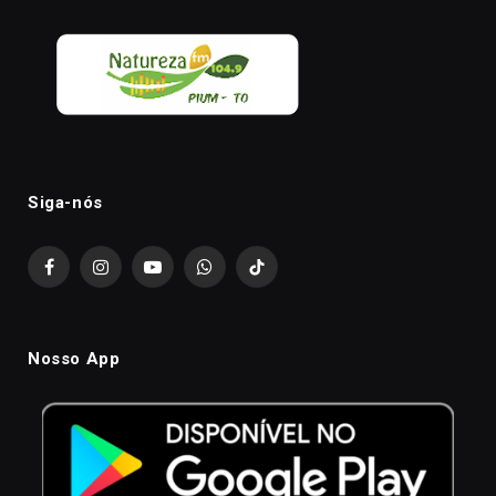
Siga-nós
Facebook
Instagram
YouTube
WhatsApp
TikTok
Nosso App