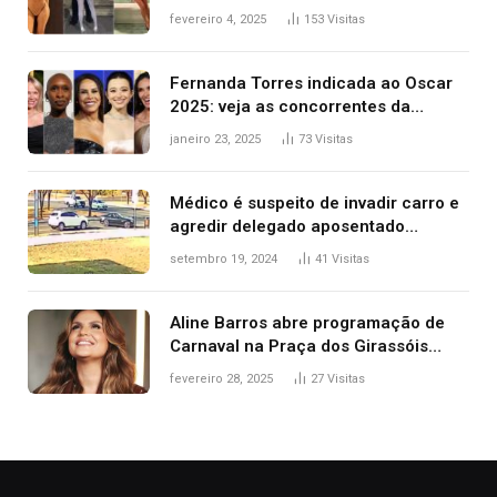
West que apareceu nua no Grammy
fevereiro 4, 2025
153
Visitas
2025
Fernanda Torres indicada ao Oscar
2025: veja as concorrentes da
brasileira a melhor atriz
janeiro 23, 2025
73
Visitas
Médico é suspeito de invadir carro e
agredir delegado aposentado
durante confusão no trânsito
setembro 19, 2024
41
Visitas
Aline Barros abre programação de
Carnaval na Praça dos Girassóis
nesta sexta-feira, em Palmas
fevereiro 28, 2025
27
Visitas