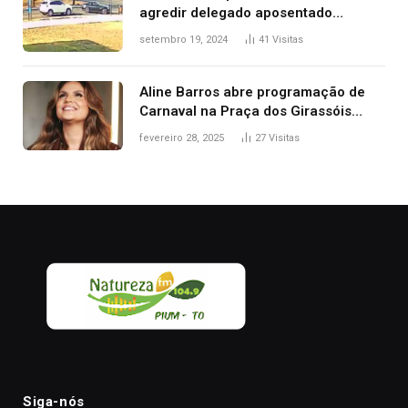
agredir delegado aposentado
durante confusão no trânsito
setembro 19, 2024
41
Visitas
Aline Barros abre programação de
Carnaval na Praça dos Girassóis
nesta sexta-feira, em Palmas
fevereiro 28, 2025
27
Visitas
Siga-nós