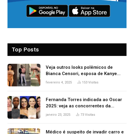
Top Posts
Veja outros looks polêmicos de
Bianca Censori, esposa de Kanye
West que apareceu nua no Grammy
fevereiro 4, 2025
153
Visitas
2025
Fernanda Torres indicada ao Oscar
2025: veja as concorrentes da
brasileira a melhor atriz
janeiro 23, 2025
73
Visitas
Médico é suspeito de invadir carro e