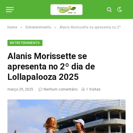
»
»
Home
Entretenimento
Alanis Morissette se apresenta no 2º dia de Lollapalooza 2025
ENTRETENIMENTO
Alanis Morissette se
apresenta no 2º dia de
Lollapalooza 2025
março 29, 2025
Nenhum comentário
1
Visitas