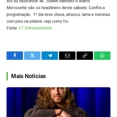
Bis ou Multishow 4k.. Shawn Mendes e Alanis
Morissette são os headliners deste sábado. Confira a
programação.. 1º dia teve chuva, atrasos, lama e meninas
com pais na plateia: veja como foi.
Fonte:
G1 Entretenimento
Facebook
Twitter
Telegram
Email
Copy
WhatsA
Link
Mais Notícias