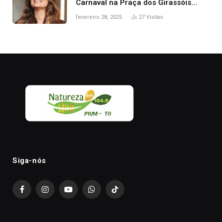
Carnaval na Praça dos Girassóis
nesta sexta-feira, em Palmas
fevereiro 28, 2025
27
Visitas
Siga-nós
Facebook
Instagram
YouTube
WhatsApp
TikTok