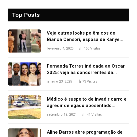
Top Posts
Veja outros looks polêmicos de
Bianca Censori, esposa de Kanye
West que apareceu nua no Grammy
fevereiro 4, 2025
153
Visitas
2025
Fernanda Torres indicada ao Oscar
2025: veja as concorrentes da
brasileira a melhor atriz
janeiro 23, 2025
73
Visitas
Médico é suspeito de invadir carro e
agredir delegado aposentado
durante confusão no trânsito
setembro 19, 2024
41
Visitas
Aline Barros abre programação de