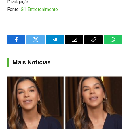
Divulgação
Fonte:
G1 Entretenimento
Facebook
Twitter
Telegram
Email
Copy
WhatsA
Link
Mais Notícias