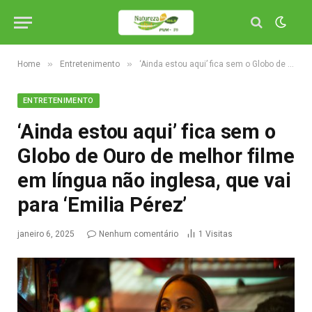
»
»
Home
Entretenimento
‘Ainda estou aqui’ fica sem o Globo de Ouro de melhor filme em língua não inglesa, que vai para ‘Emilia Pérez’
ENTRETENIMENTO
‘Ainda estou aqui’ fica sem o
Globo de Ouro de melhor filme
em língua não inglesa, que vai
para ‘Emilia Pérez’
janeiro 6, 2025
Nenhum comentário
1
Visitas