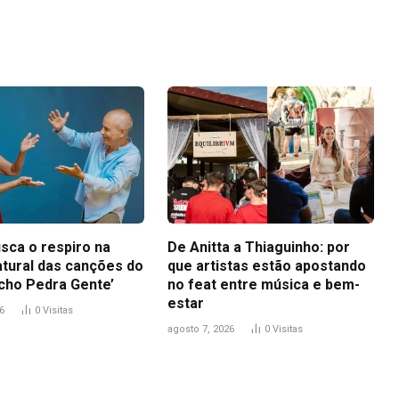
Link
sca o respiro na
De Anitta a Thiaguinho: por
atural das canções do
que artistas estão apostando
icho Pedra Gente’
no feat entre música e bem-
estar
6
0
Visitas
agosto 7, 2026
0
Visitas