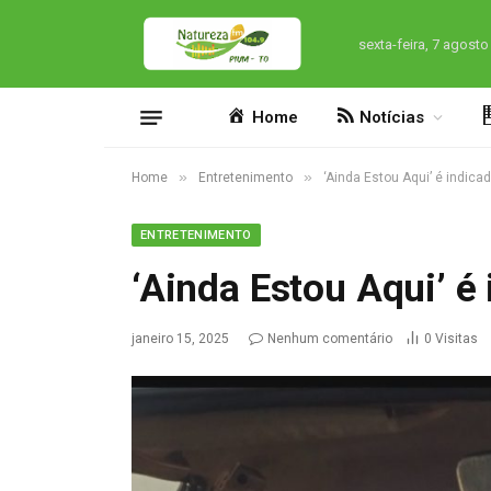
sexta-feira, 7 agosto
Home
Notícias
»
»
Home
Entretenimento
‘Ainda Estou Aqui’ é indic
ENTRETENIMENTO
‘Ainda Estou Aqui’ 
janeiro 15, 2025
Nenhum comentário
0
Visitas