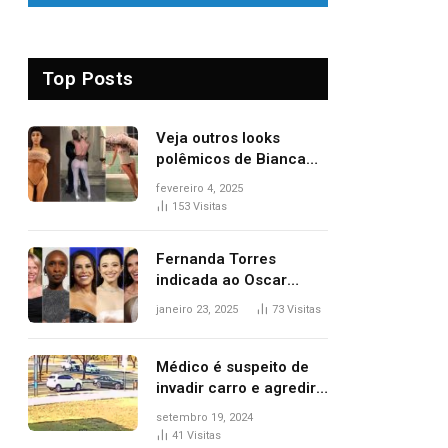
Top Posts
Veja outros looks
polêmicos de Bianca
Censori, esposa de
fevereiro 4, 2025
Kanye West que
153
Visitas
apareceu nua no
Grammy 2025
Fernanda Torres
indicada ao Oscar
2025: veja as
janeiro 23, 2025
73
Visitas
concorrentes da
brasileira a melhor atriz
Médico é suspeito de
invadir carro e agredir
delegado aposentado
setembro 19, 2024
durante confusão no
41
Visitas