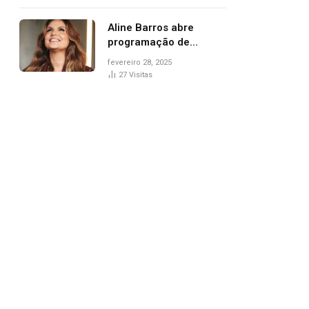
trânsito
Aline Barros abre
programação de
Carnaval na Praça dos
fevereiro 28, 2025
Girassóis nesta sexta-
27
Visitas
feira, em Palmas
pp