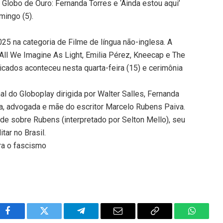
 Globo de Ouro: Fernanda Torres e ‘Ainda estou aqui’
mingo (5).
025 na categoria de Filme de língua não-inglesa. A
All We Imagine As Light, Emilia Pérez, Kneecap e The
icados aconteceu nesta quarta-feira (15) e cerimônia
al do Globoplay dirigida por Walter Salles, Fernanda
iva, advogada e mãe do escritor Marcelo Rubens Paiva.
de sobre Rubens (interpretado por Selton Mello), seu
tar no Brasil.
tra o fascismo
Facebook
Twitter
Telegram
Email
Copy
WhatsA