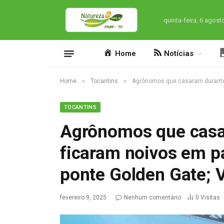
quinta-feira, 6 agost
Home
Notícias
»
»
Home
Tocantins
Agrônomos que casaram durante 
TOCANTINS
Agrônomos que casa
ficaram noivos em p
ponte Golden Gate; 
fevereiro 9, 2025
Nenhum comentário
0
Visitas