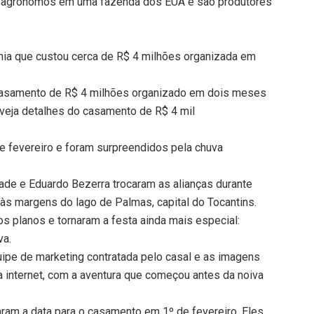
 agrônomos em uma fazenda dos EUA e são produtores
ia que custou cerca de R$ 4 milhões organizada em
 casamento de R$ 4 milhões organizado em dois meses
 veja detalhes do casamento de R$ 4 mil
e fevereiro e foram surpreendidos pela chuva
de e Eduardo Bezerra trocaram as alianças durante
às margens do lago de Palmas, capital do Tocantins.
s planos e tornaram a festa ainda mais especial:
va.
quipe de marketing contratada pelo casal e as imagens
internet, com a aventura que começou antes da noiva
am a data para o casamento em 1º de fevereiro. Eles