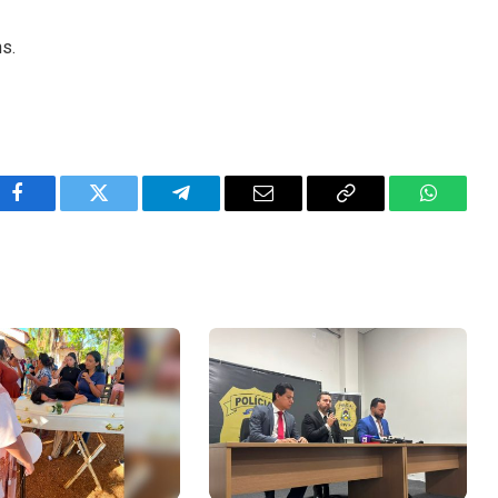
ns.
Facebook
Twitter
Telegram
Email
Copy
WhatsA
Link