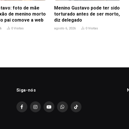
tavo: foto de mãe
Menino Gustavo pode ter sido
ixão de menino morto
torturado antes de ser morto,
do pai comove a web
diz delegado
6
0
Visitas
agosto 6, 2026
0
Visitas
Siga-nós
Facebook
Instagram
YouTube
WhatsApp
TikTok