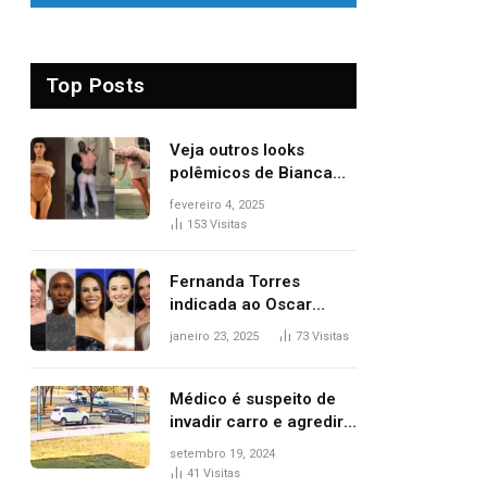
Top Posts
Veja outros looks
polêmicos de Bianca
Censori, esposa de
fevereiro 4, 2025
Kanye West que
153
Visitas
apareceu nua no
Grammy 2025
Fernanda Torres
indicada ao Oscar
2025: veja as
janeiro 23, 2025
73
Visitas
concorrentes da
brasileira a melhor atriz
Médico é suspeito de
invadir carro e agredir
delegado aposentado
setembro 19, 2024
durante confusão no
41
Visitas