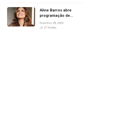
trânsito
Aline Barros abre
programação de
Carnaval na Praça dos
fevereiro 28, 2025
Girassóis nesta sexta-
27
Visitas
feira, em Palmas