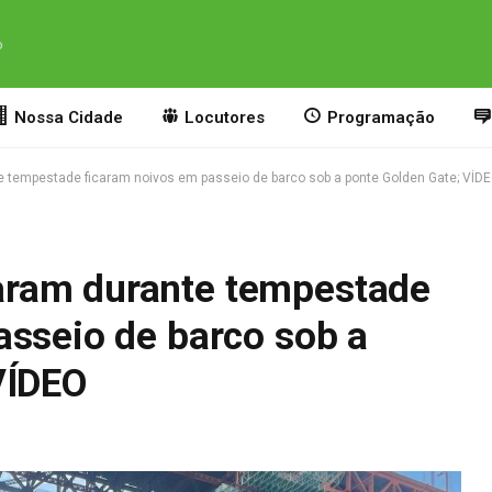
o
Nossa Cidade
Locutores
Programação
tempestade ficaram noivos em passeio de barco sob a ponte Golden Gate; VÍD
ram durante tempestade
asseio de barco sob a
VÍDEO