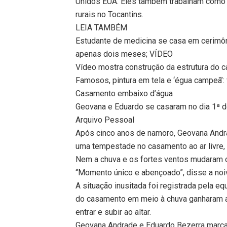
Unidos EUA. Eles também trabalham como
rurais no Tocantins.
LEIA TAMBÉM
Estudante de medicina se casa em cerimôn
apenas dois meses; VÍDEO
Vídeo mostra construção da estrutura do
Famosos, pintura em tela e ‘égua campeã’:
Casamento embaixo d’água
Geovana e Eduardo se casaram no dia 1ª d
Arquivo Pessoal
Após cinco anos de namoro, Geovana Andra
uma tempestade no casamento ao ar livre, 
Nem a chuva e os fortes ventos mudaram o
“Momento único e abençoado”, disse a noi
A situação inusitada foi registrada pela e
do casamento em meio à chuva ganharam a 
entrar e subir ao altar.
Geovana Andrade e Eduardo Bezerra marcar