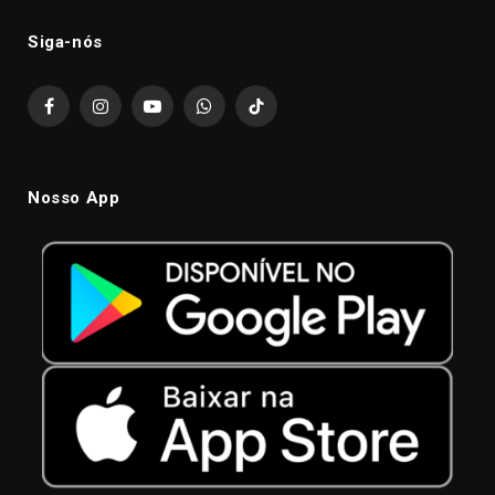
Siga-nós
Facebook
Instagram
YouTube
WhatsApp
TikTok
Nosso App