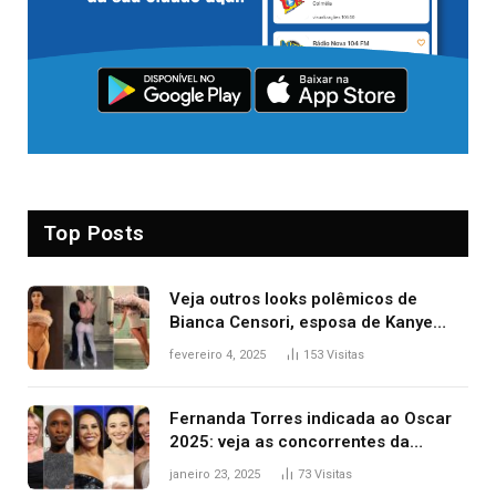
Top Posts
Veja outros looks polêmicos de
Bianca Censori, esposa de Kanye
West que apareceu nua no Grammy
fevereiro 4, 2025
153
Visitas
2025
Fernanda Torres indicada ao Oscar
2025: veja as concorrentes da
brasileira a melhor atriz
janeiro 23, 2025
73
Visitas