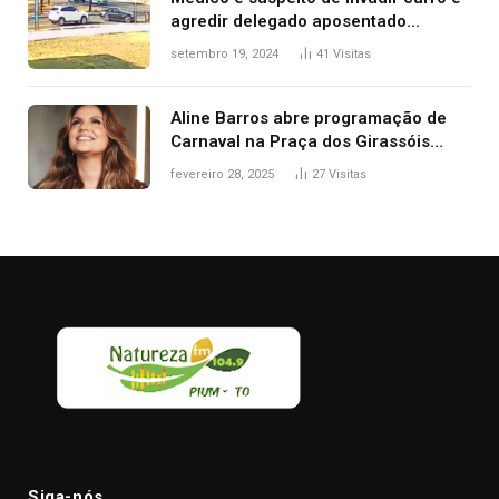
agredir delegado aposentado
durante confusão no trânsito
setembro 19, 2024
41
Visitas
Aline Barros abre programação de
Carnaval na Praça dos Girassóis
nesta sexta-feira, em Palmas
fevereiro 28, 2025
27
Visitas
Siga-nós