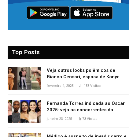
Top Posts
Veja outros looks polêmicos de
Bianca Censori, esposa de Kanye
West que apareceu nua no Grammy
fevereiro 4, 2025
153
Visitas
2025
Fernanda Torres indicada ao Oscar
2025: veja as concorrentes da
brasileira a melhor atriz
janeiro 23, 2025
73
Visitas
Médico é suspeito de invadir carro e