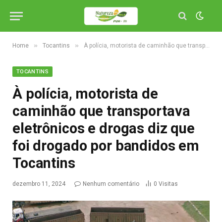
»
»
Home
Tocantins
À polícia, motorista de caminhão que transportava eletrônicos e drogas diz que foi drogado por bandidos em Tocantins
TOCANTINS
À polícia, motorista de
caminhão que transportava
eletrônicos e drogas diz que
foi drogado por bandidos em
Tocantins
dezembro 11, 2024
Nenhum comentário
0
Visitas