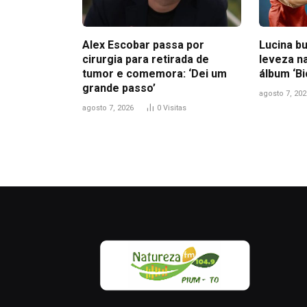
Alex Escobar passa por
Lucina bu
cirurgia para retirada de
leveza n
tumor e comemora: ‘Dei um
álbum ‘B
grande passo’
agosto 7, 202
agosto 7, 2026
0
Visitas