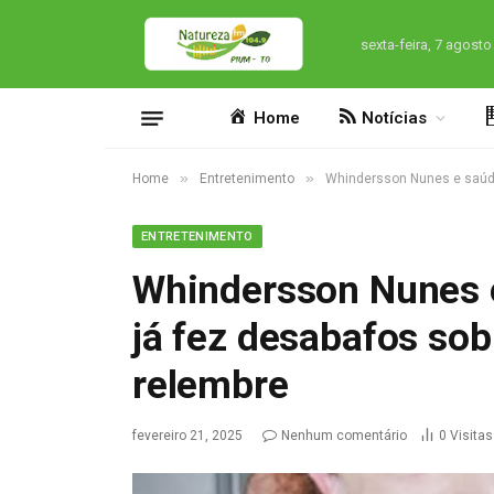
sexta-feira, 7 agosto
Home
Notícias
»
»
Home
Entretenimento
Whindersson Nunes e saúde
ENTRETENIMENTO
Whindersson Nunes 
já fez desabafos so
relembre
fevereiro 21, 2025
Nenhum comentário
0
Visitas