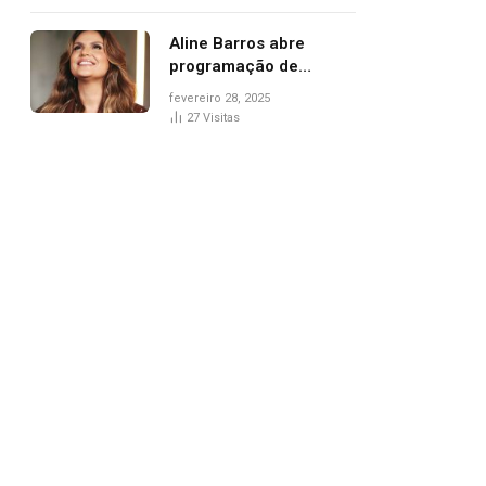
trânsito
Aline Barros abre
programação de
Carnaval na Praça dos
fevereiro 28, 2025
Girassóis nesta sexta-
27
Visitas
feira, em Palmas