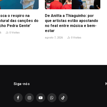
sca o respiro na
De Anitta a Thiaguinho: por
atural das canções do
que artistas estão apostando
icho Pedra Gente’
no feat entre música e bem-
estar
6
0
Visitas
agosto 7, 2026
0
Visitas
Siga-nós
Facebook
Instagram
YouTube
WhatsApp
TikTok