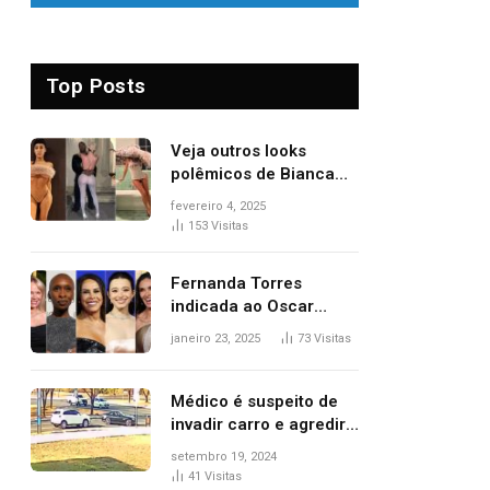
Top Posts
Veja outros looks
polêmicos de Bianca
Censori, esposa de
fevereiro 4, 2025
Kanye West que
153
Visitas
apareceu nua no
Grammy 2025
Fernanda Torres
indicada ao Oscar
2025: veja as
janeiro 23, 2025
73
Visitas
concorrentes da
brasileira a melhor atriz
Médico é suspeito de
invadir carro e agredir
delegado aposentado
setembro 19, 2024
durante confusão no
41
Visitas