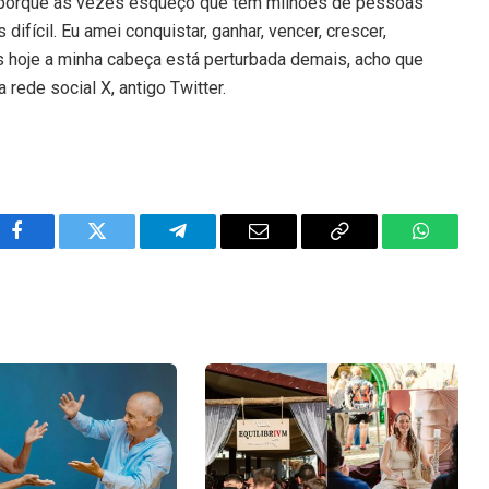
i, porque às vezes esqueço que tem milhões de pessoas
difícil. Eu amei conquistar, ganhar, vencer, crescer,
as hoje a minha cabeça está perturbada demais, acho que
a rede social X, antigo Twitter.
Facebook
Twitter
Telegram
Email
Copy
WhatsA
Link