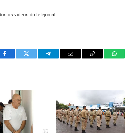
dos os vídeos do telejornal.
Facebook
Twitter
Telegram
Email
Copy
WhatsA
Link