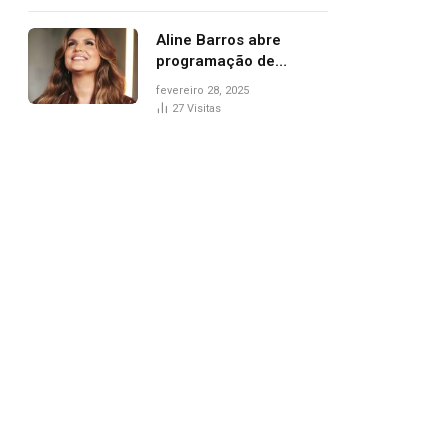
trânsito
Aline Barros abre
programação de
Carnaval na Praça dos
fevereiro 28, 2025
Girassóis nesta sexta-
27
Visitas
feira, em Palmas
pp