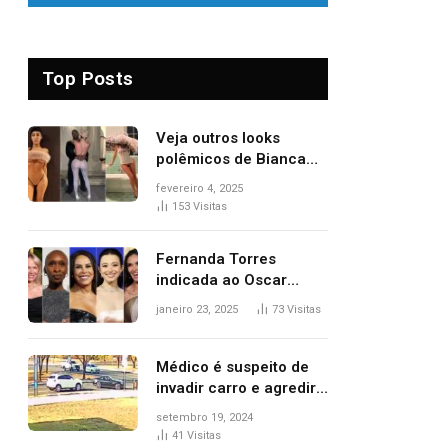
Top Posts
Veja outros looks
polêmicos de Bianca
Censori, esposa de
fevereiro 4, 2025
Kanye West que
153
Visitas
apareceu nua no
Grammy 2025
Fernanda Torres
indicada ao Oscar
2025: veja as
janeiro 23, 2025
73
Visitas
concorrentes da
brasileira a melhor atriz
Médico é suspeito de
invadir carro e agredir
delegado aposentado
setembro 19, 2024
durante confusão no
41
Visitas