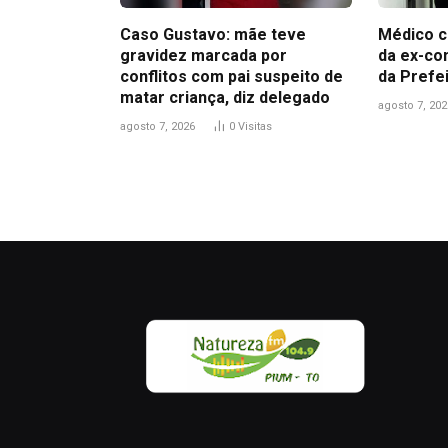
Caso Gustavo: mãe teve
Médico c
gravidez marcada por
da ex-co
conflitos com pai suspeito de
da Prefe
matar criança, diz delegado
agosto 7, 202
agosto 7, 2026
0
Visitas