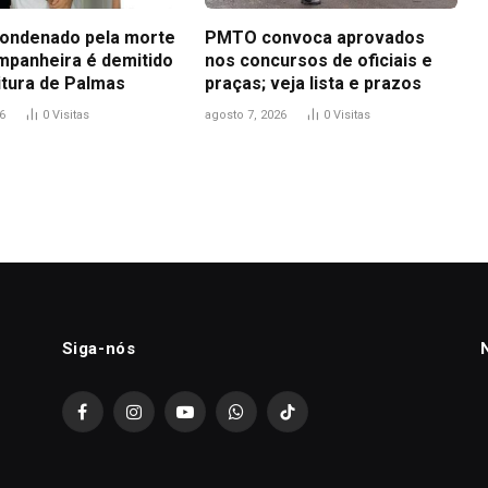
ondenado pela morte
PMTO convoca aprovados
mpanheira é demitido
nos concursos de oficiais e
itura de Palmas
praças; veja lista e prazos
6
0
Visitas
agosto 7, 2026
0
Visitas
Siga-nós
Facebook
Instagram
YouTube
WhatsApp
TikTok