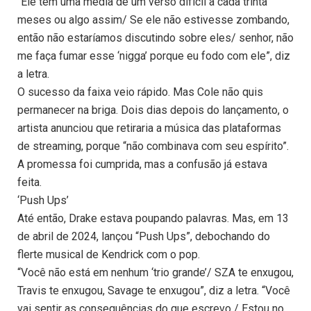
“Ele tem uma média de um verso difícil a cada trinta
meses ou algo assim/ Se ele não estivesse zombando,
então não estaríamos discutindo sobre eles/ senhor, não
me faça fumar esse ‘nigga’ porque eu fodo com ele”, diz
a letra.
O sucesso da faixa veio rápido. Mas Cole não quis
permanecer na briga. Dois dias depois do lançamento, o
artista anunciou que retiraria a música das plataformas
de streaming, porque “não combinava com seu espírito”.
A promessa foi cumprida, mas a confusão já estava
feita.
‘Push Ups’
Até então, Drake estava poupando palavras. Mas, em 13
de abril de 2024, lançou “Push Ups”, debochando do
flerte musical de Kendrick com o pop.
“Você não está em nenhum ‘trio grande’/ SZA te enxugou,
Travis te enxugou, Savage te enxugou”, diz a letra. “Você
vai sentir as consequências do que escrevo / Estou no