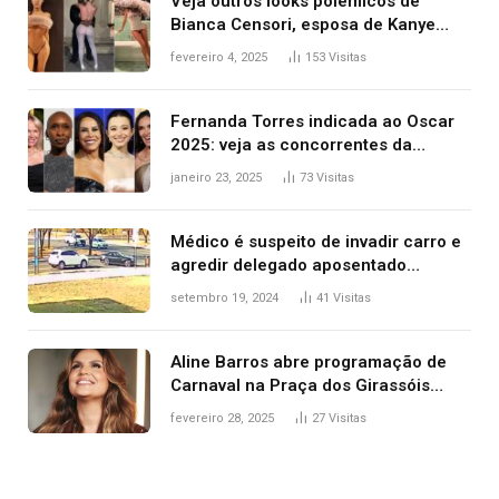
Veja outros looks polêmicos de
Bianca Censori, esposa de Kanye
West que apareceu nua no Grammy
fevereiro 4, 2025
153
Visitas
2025
Fernanda Torres indicada ao Oscar
2025: veja as concorrentes da
brasileira a melhor atriz
janeiro 23, 2025
73
Visitas
Médico é suspeito de invadir carro e
agredir delegado aposentado
durante confusão no trânsito
setembro 19, 2024
41
Visitas
Aline Barros abre programação de
Carnaval na Praça dos Girassóis
nesta sexta-feira, em Palmas
fevereiro 28, 2025
27
Visitas