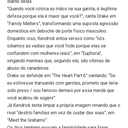
diante delas.
“Quando você coloca as mãos na sua garota, é legítima
defesa porque ela é maior que você?”, canta Drake em
“Family Matters”, transformando uma suposta agressão
doméstica em deboche de porte físico masculino.
Enquanto isso, Kendrick entoa versos como “nós
odiamos as vadias que você fode porque elas se
confundem com mulheres reais”, em “Euphoria”,
xingando meninas que, segundo ele, são vítimas de
abuso do canadense.
Drake se defende em “The Heart Part 6” cantando: “Se
eu estivesse transando com garotas, prometo que teria
sido preso / sou famoso demais por essa merda que
você acabou de sugerir”.
Já Kendrick tenta limpar a própria imagem rimando que o
rival “destrói famílias em vez de cuidar das suas”, em
“Meet the Grahams”.
Os dois também evocam a feminilidade para fazer