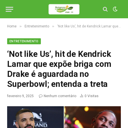
»
»
Home
Entretenimento
‘Not like Us’, hit de Kendrick Lamar que expõe briga com Drake é aguardada no Superbowl; entenda a treta
ENTRETENIMENTO
‘Not like Us’, hit de Kendrick
Lamar que expõe briga com
Drake é aguardada no
Superbowl; entenda a treta
fevereiro 9, 2025
Nenhum comentário
0
Visitas