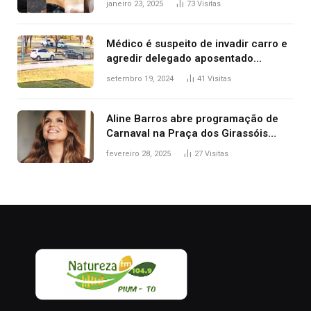
janeiro 23, 2025
73
Visitas
Médico é suspeito de invadir carro e
agredir delegado aposentado
durante confusão no trânsito
setembro 19, 2024
41
Visitas
Aline Barros abre programação de
Carnaval na Praça dos Girassóis
nesta sexta-feira, em Palmas
fevereiro 28, 2025
27
Visitas