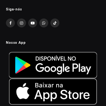
Siga-nós
Facebook
Instagram
YouTube
WhatsApp
TikTok
Nosso App