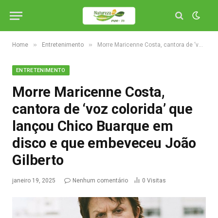
»
»
Home
Entretenimento
Morre Maricenne Costa, cantora de ‘voz colorida’ que lançou Chico Buarque em disco e que embeveceu João Gilberto
ENTRETENIMENTO
Morre Maricenne Costa,
cantora de ‘voz colorida’ que
lançou Chico Buarque em
disco e que embeveceu João
Gilberto
janeiro 19, 2025
Nenhum comentário
0
Visitas