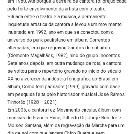
em 1980. Até porque a carreira de cantora foi prejudicada
pelo forte envolvimento da artista com o teatro.
Situada entre o teatro e a música, a permanente
inquietude artística da cantora a levou a um movimento
inusitado em 1992, ano em que se conectou com o
universo do punk paulistano em álbum, Correntes
alternadas, em que regravou Garotos do subúrbio
(Clemente Magalhães, 1982), hino do grupo Inocentes.
Sete anos depois, em outra mudança de rota, a cantora
se voltou para o repertório gravado no início do século
XX no alvorecer da indústria fonográfica do Brasil em
álbum, Como tem passado! (1999), gravado com base
em pesquisa feita pelo historiador musical José Ramos
Tinhorão (1928 – 2021).
Em 2005, a cantora fez Movimento circular, álbum com
músicas de Francis Hime, Gilberto Gil, Jorge Ben Jor e
Moisés Santana, além da regravação da Marcha para um
dia de sol com que lançara Chico Buarque sem