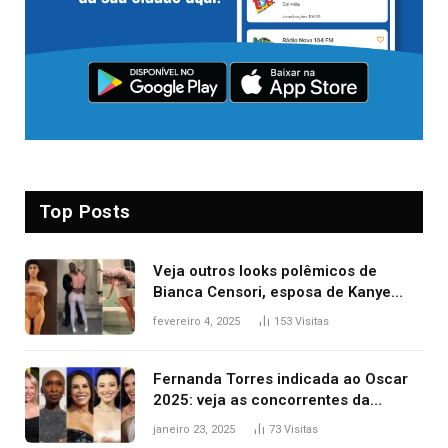
Top Posts
Veja outros looks polêmicos de
Bianca Censori, esposa de Kanye
West que apareceu nua no Grammy
fevereiro 4, 2025
153
Visitas
2025
Fernanda Torres indicada ao Oscar
2025: veja as concorrentes da
brasileira a melhor atriz
janeiro 23, 2025
73
Visitas