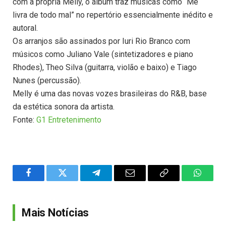
com a própria Melly, o álbum traz músicas como “Me
livra de todo mal” no repertório essencialmente inédito e
autoral.
Os arranjos são assinados por Iuri Rio Branco com
músicos como Juliano Vale (sintetizadores e piano
Rhodes), Theo Silva (guitarra, violão e baixo) e Tiago
Nunes (percussão).
Melly é uma das novas vozes brasileiras do R&B, base
da estética sonora da artista.
Fonte:
G1 Entretenimento
Facebook
Twitter
Telegram
Email
Copy
WhatsA
Link
Mais Notícias