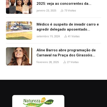
2025: veja as concorrentes da
brasileira a melhor atriz
janeiro 23, 2025
73
Visitas
Médico é suspeito de invadir carro e
agredir delegado aposentado
durante confusão no trânsito
setembro 19, 2024
41
Visitas
Aline Barros abre programação de
Carnaval na Praça dos Girassóis
nesta sexta-feira, em Palmas
fevereiro 28, 2025
27
Visitas