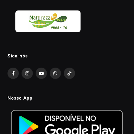
Siga-nós
Facebook
Instagram
YouTube
WhatsApp
TikTok
Nosso App