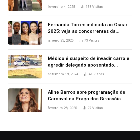
West que apareceu nua no Grammy
fevereiro 4, 2025
153
Visitas
2025
Fernanda Torres indicada ao Oscar
2025: veja as concorrentes da
brasileira a melhor atriz
janeiro 23, 2025
73
Visitas
Médico é suspeito de invadir carro e
agredir delegado aposentado
durante confusão no trânsito
setembro 19, 2024
41
Visitas
Aline Barros abre programação de
Carnaval na Praça dos Girassóis
nesta sexta-feira, em Palmas
fevereiro 28, 2025
27
Visitas