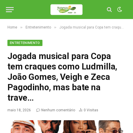
»
»
Home
Entretenimento
Jogada musical para Copa tem craques como Ludmilla, João Gomes, Veigh e Zeca Pagodinho, mas bate na trave…
ENTRETENIMENTO
Jogada musical para Copa
tem craques como Ludmilla,
João Gomes, Veigh e Zeca
Pagodinho, mas bate na
trave…
maio 18, 2026
Nenhum comentário
0
Visitas