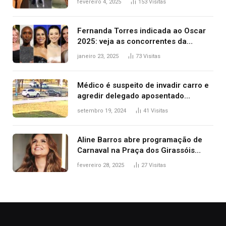
fevereiro 4, 2025
153
Visitas
2025
Fernanda Torres indicada ao Oscar
2025: veja as concorrentes da
brasileira a melhor atriz
janeiro 23, 2025
73
Visitas
Médico é suspeito de invadir carro e
agredir delegado aposentado
durante confusão no trânsito
setembro 19, 2024
41
Visitas
Aline Barros abre programação de
Carnaval na Praça dos Girassóis
nesta sexta-feira, em Palmas
fevereiro 28, 2025
27
Visitas