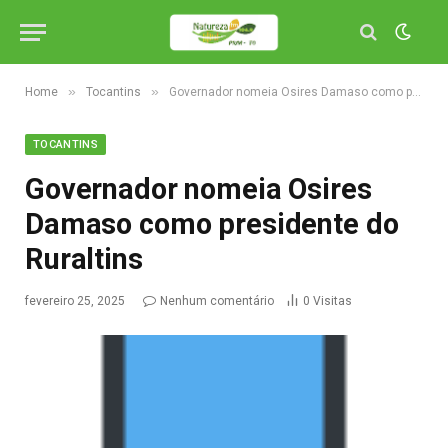
»
»
Home
Tocantins
Governador nomeia Osires Damaso como presidente do Ruraltins
TOCANTINS
Governador nomeia Osires
Damaso como presidente do
Ruraltins
fevereiro 25, 2025
Nenhum comentário
0
Visitas