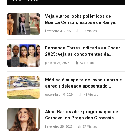
Veja outros looks polêmicos de
Bianca Censori, esposa de Kanye
West que apareceu nua no Grammy
fevereiro 4, 2025
153
Visitas
2025
Fernanda Torres indicada ao Oscar
2025: veja as concorrentes da
brasileira a melhor atriz
janeiro 23, 2025
73
Visitas
Médico é suspeito de invadir carro e
agredir delegado aposentado
durante confusão no trânsito
setembro 19, 2024
41
Visitas
Aline Barros abre programação de
Carnaval na Praça dos Girassóis
nesta sexta-feira, em Palmas
fevereiro 28, 2025
27
Visitas