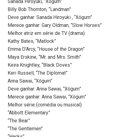
Sanada Hiroyuki, “Xógum”
Billy Bob Thornton, “Landman”
Deve ganhar: Sanada Hiroyuki , “Xógum”
Merece ganhar: Gary Oldman, “Slow Horses”
Melhor atriz em série de TV (drama)
Kathy Bates, “Matlock”
Emma D’Arcy, “House of the Dragon”
Maya Erskine, “Mr. and Mrs. Smith”
Keira Knightley, “Black Doves”
Keri Russell, “The Diplomat”
Anna Sawai, “Xógum”
Deve ganhar: Anna Sawai, “Xógum”
Merece ganhar: Anna Sawai, “Xógum”
Melhor série (comédia ou musical)
“Abbott Elementary”
“The Bear”
“The Gentlemen”
“Hacks”