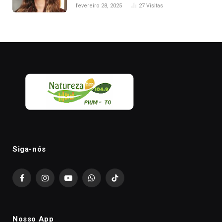
nesta sexta-feira, em Palmas
fevereiro 28, 2025
27
Visitas
Siga-nós
Facebook
Instagram
YouTube
WhatsApp
TikTok
Nosso App