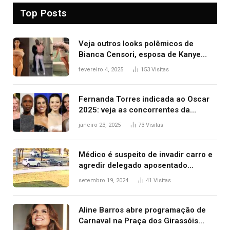
Top Posts
Veja outros looks polêmicos de
Bianca Censori, esposa de Kanye
West que apareceu nua no Grammy
fevereiro 4, 2025
153
Visitas
2025
Fernanda Torres indicada ao Oscar
2025: veja as concorrentes da
brasileira a melhor atriz
janeiro 23, 2025
73
Visitas
Médico é suspeito de invadir carro e
agredir delegado aposentado
durante confusão no trânsito
setembro 19, 2024
41
Visitas
Aline Barros abre programação de
Carnaval na Praça dos Girassóis