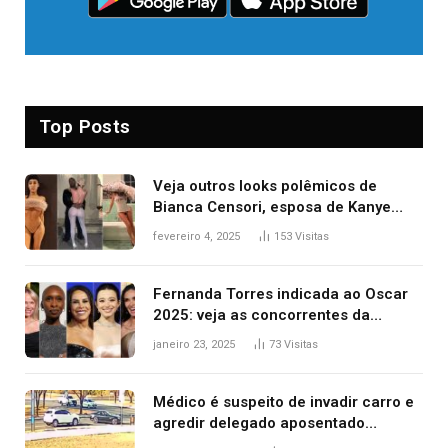
Top Posts
Veja outros looks polêmicos de
Bianca Censori, esposa de Kanye
West que apareceu nua no Grammy
fevereiro 4, 2025
153
Visitas
2025
Fernanda Torres indicada ao Oscar
2025: veja as concorrentes da
brasileira a melhor atriz
janeiro 23, 2025
73
Visitas
Médico é suspeito de invadir carro e
agredir delegado aposentado
durante confusão no trânsito