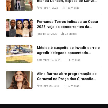
Bianca Censori, esposa de Kanye
West que apareceu nua no Grammy
fevereiro 4, 2025
153
Visitas
2025
Fernanda Torres indicada ao Oscar
2025: veja as concorrentes da
brasileira a melhor atriz
janeiro 23, 2025
73
Visitas
Médico é suspeito de invadir carro e
agredir delegado aposentado
durante confusão no trânsito
setembro 19, 2024
41
Visitas
Aline Barros abre programação de
Carnaval na Praça dos Girassóis
nesta sexta-feira, em Palmas
fevereiro 28, 2025
27
Visitas